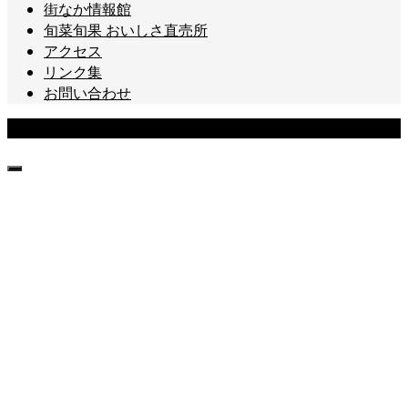
街なか情報館
旬菜旬果 おいしさ直売所
アクセス
リンク集
お問い合わせ
Copyright © 山形まるごと館 紅の蔵[山形市十日町] All Rights Reserved.