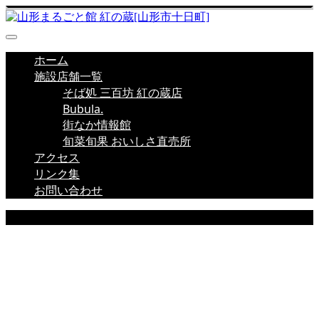
ホーム
施設店舗一覧
そば処 三百坊 紅の蔵店
Bubula.
街なか情報館
旬菜旬果 おいしさ直売所
アクセス
リンク集
お問い合わせ
店舗新着情報