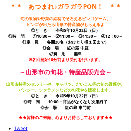
＊＊ あつまれ♪ガラガラPON！ ＊＊
旬の果物や野菜の絵柄でそろえるビンゴゲーム。
ビンゴが出たら山形の特産物がもらえるよ
◎と き 令和5年10月22日（日）
◎時 間 ①10:30～ ②11:00～ ③11:30～ ④12：00～
◎定 員 各回20名（おひとり様１回まで）
◎会 場 紅の蔵 中庭
◎費 用 無料
※各回開始10分前より受付を行います。
～山形市の旬花・特産品販売会～
山形市特産のセルリーや、キャベツ、だいこん等の旬の野菜や、
パンジー、シクラメンなどの旬花やを販売します。
◎と き 令和5年10月22日（日）
◎時 間 10:00～商品がなくなり次第終了
◎会 場 紅の蔵 東門前
★★皆様のご来館、心よりお待ちしております★★
Tweet