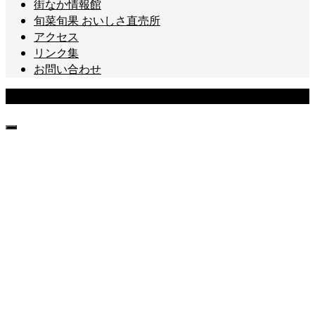
街なか情報館
旬菜旬果 おいしさ直売所
アクセス
リンク集
お問い合わせ
Copyright © 山形まるごと館 紅の蔵[山形市十日町] All Rights Reserved.