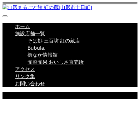
ホーム
施設店舗一覧
そば処 三百坊 紅の蔵店
Bubula.
街なか情報館
旬菜旬果 おいしさ直売所
アクセス
リンク集
お問い合わせ
店舗新着情報