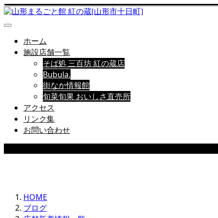
ホーム
施設店舗一覧
そば処 三百坊 紅の蔵店
Bubula.
街なか情報館
旬菜旬果 おいしさ直売所
アクセス
リンク集
お問い合わせ
店舗新着情報
HOME
ブログ