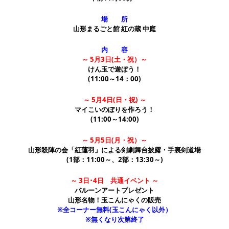
場 所
山形まるごと館 紅の蔵 中庭
内 容
～ 5月3日(土・祝）～
けん玉で遊ぼう！
(11:00～14：00)
～ 5月4日(日・祝) ～
マイこいのぼりを作ろう！
(11:00～14:00)
～ 5月5日(月・祝）～
山形殺陣の会「紅蓮羽」による剣劇舞台披露・手裏剣道場
(1部：11:00～、2部：13:30～)
～ 3日･4日 共通イベント ～
バルーンアートプレゼント
山形名物！玉こんにゃくの販売
※全コーナー無料(玉こんにゃく以外）
※無くなり次第終了