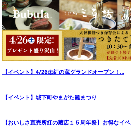
【イベント】4/26㊏紅の蔵グランドオープン！...
【イベント】城下町やまがた雛まつり
【おいしさ直売所紅の蔵店１５周年祭】お得なイベ..