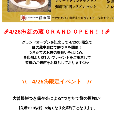
🎉4/26㊏ 紅の蔵 ＧＲＡＮＤ ＯＰＥＮ！！🎉
グランド
オープンを記念して 4/26㊏ 限定で
紅の蔵中庭にて餅つきを開催！
つきたてのお餅の振舞いをはじめ、
各店舗より嬉しいプレゼントをご用意して
皆様のご来館をお待ちしております😊✨
\\ 4/26㊏限定イベント //
大曾根餅つき保存会による”つきたて餅の振舞い”
【先着100名様】※無くなり次第終了となります。