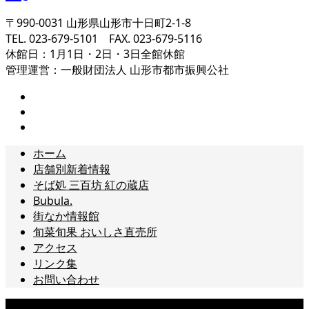
〒990-0031 山形県山形市十日町2-1-8
TEL. 023-679-5101 FAX. 023-679-5116
休館日：1月1日・2日・3日全館休館
管理運営：一般財団法人 山形市都市振興公社
ホーム
店舗別新着情報
そば処 三百坊 紅の蔵店
Bubula.
街なか情報館
旬菜旬果 おいしさ直売所
アクセス
リンク集
お問い合わせ
Copyright © 山形まるごと館 紅の蔵[山形市十日町] All Rights Reserved.