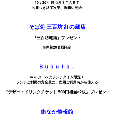
10：30～ 餅つきＳＴＡＲＴ
※餅つき終了次第、振舞い開始
そば処 三百坊 紅の蔵店
『三百坊乾麺』プレゼント
※先着20名様限定
Ｂｕｂｕｌａ．
4/26㊏・27㊐ランチタイム限定！
ランチご利用の方全員に、次回ご利用時から使える
『デザートドリンクチケット 500円相当×2枚』プレゼント
街なか情報館