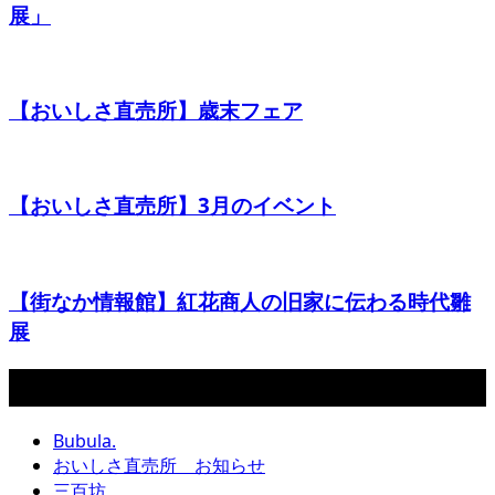
展」
【おいしさ直売所】歳末フェア
【おいしさ直売所】3月のイベント
【街なか情報館】紅花商人の旧家に伝わる時代雛
展
カテゴリー
Bubula.
おいしさ直売所 お知らせ
三百坊