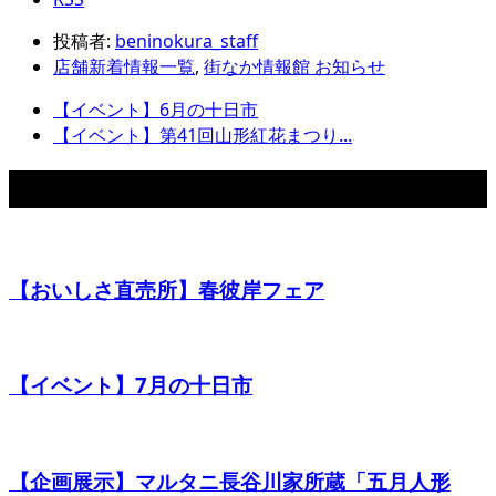
投稿者:
beninokura_staff
店舗新着情報一覧
,
街なか情報館 お知らせ
【イベント】6月の十日市
【イベント】第41回山形紅花まつり...
関連記事
【おいしさ直売所】春彼岸フェア
【イベント】7月の十日市
【企画展示】マルタニ長谷川家所蔵「五月人形