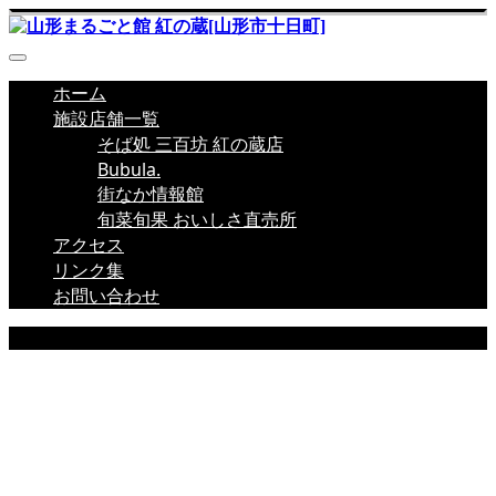
ホーム
施設店舗一覧
そば処 三百坊 紅の蔵店
Bubula.
街なか情報館
旬菜旬果 おいしさ直売所
アクセス
リンク集
お問い合わせ
店舗新着情報