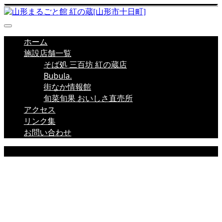
ホーム
施設店舗一覧
そば処 三百坊 紅の蔵店
Bubula.
街なか情報館
旬菜旬果 おいしさ直売所
アクセス
リンク集
お問い合わせ
店舗新着情報