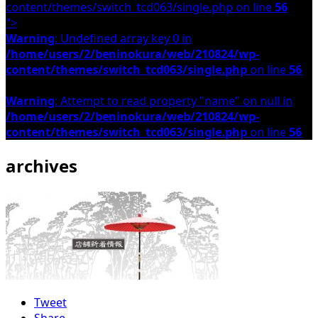
content/themes/switch_tcd063/single.php on line
56
">
Warning
: Undefined array key 0 in
/home/users/2/beninokura/web/210824/wp-
content/themes/switch_tcd063/single.php
on line
56
Warning
: Attempt to read property "name" on null in
/home/users/2/beninokura/web/210824/wp-
content/themes/switch_tcd063/single.php
on line
56
archives
Tweet
Share