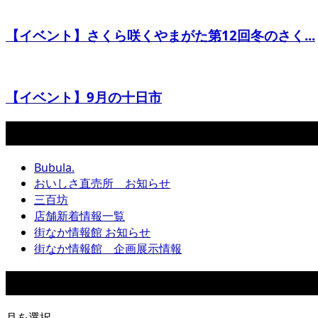
【イベント】さくら咲くやまがた第12回冬のさく...
【イベント】9月の十日市
カテゴリー
Bubula.
おいしさ直売所 お知らせ
三百坊
店舗新着情報一覧
街なか情報館 お知らせ
街なか情報館 企画展示情報
アーカイブ
月を選択