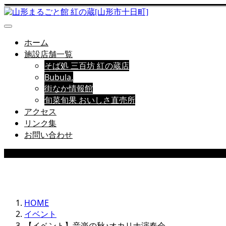
ホーム
施設店舗一覧
そば処 三百坊 紅の蔵店
Bubula.
街なか情報館
旬菜旬果 おいしさ直売所
アクセス
リンク集
お問い合わせ
EVENT
HOME
イベント
【イベント】音楽の秋♪オカリナ演奏会