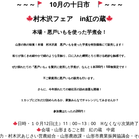
～～～
10月の十日市
～～～
村木沢フェア in紅の蔵
本場・悪戸いもを使った芋煮会！
山形の秋の味覚！本場 村木沢産 悪戸いもを使った芋煮を特別価格にて販売します！
粘りが強くきめ細やかで絹のような舌触り、口に入れた瞬間とろり溶ける絶妙な触感です。
ぜひ採れたての『悪戸いも』を贅沢に使用した芋煮が、なんと１杯300円！100食限定です！
※ご家庭用に悪戸いもの販売も行います。
さらに、今年採れたての秘伝豆の詰め放題も開催！
１カップにどれだけ詰められるか、家族みんなでチャレンジしてみませんか？
参加費はたったの200円！
日時・１０月12日(土）11：00～13：00 ※なくなり次第終了
会場・山形まるごと館 紅の蔵 中庭
力・村木沢あじさい営農組合・山形農政課・山形市農業振興協議会・そ