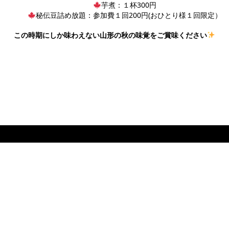
芋煮：１杯300円
秘伝豆詰め放題：参加費１回200円(おひとり様１回限定）
この時期にしか味わえない山形の秋の味覚をご賞味ください