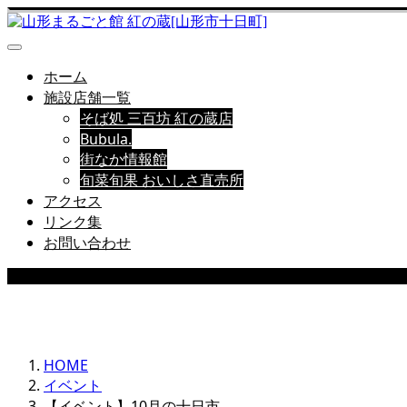
ホーム
施設店舗一覧
そば処 三百坊 紅の蔵店
Bubula.
街なか情報館
旬菜旬果 おいしさ直売所
アクセス
リンク集
お問い合わせ
EVENT
HOME
イベント
【イベント】10月の十日市