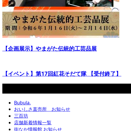
【企画展示】やまがた伝統的工芸品展
【イベント】第17回紅花そだて隊 【受付終了】
カテゴリー
Bubula.
おいしさ直売所 お知らせ
三百坊
店舗新着情報一覧
街なか情報館 お知らせ