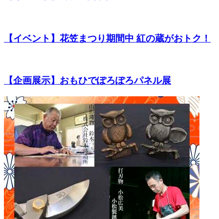
【イベント】花笠まつり期間中 紅の蔵がおトク！
【企画展示】おもひでぽろぽろパネル展