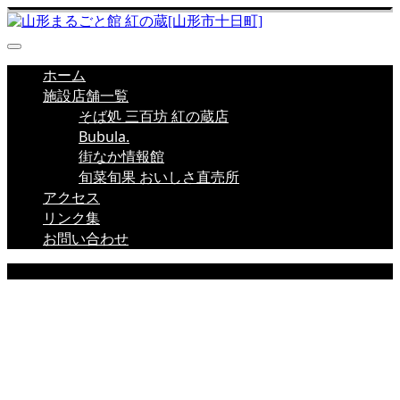
ホーム
施設店舗一覧
そば処 三百坊 紅の蔵店
Bubula.
街なか情報館
旬菜旬果 おいしさ直売所
アクセス
リンク集
お問い合わせ
EVENT