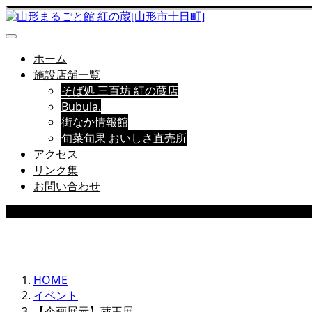
ホーム
施設店舗一覧
そば処 三百坊 紅の蔵店
Bubula.
街なか情報館
旬菜旬果 おいしさ直売所
アクセス
リンク集
お問い合わせ
EVENT
HOME
イベント
【企画展示】蔵王展