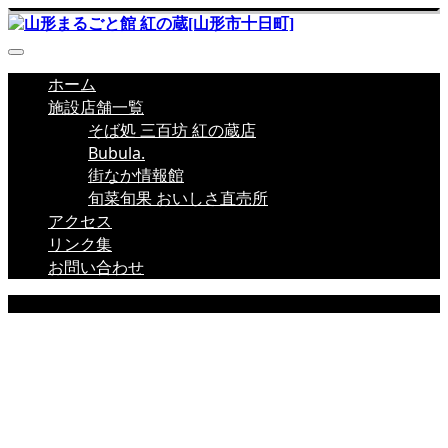
ホーム
施設店舗一覧
そば処 三百坊 紅の蔵店
Bubula.
街なか情報館
旬菜旬果 おいしさ直売所
アクセス
リンク集
お問い合わせ
EVENT