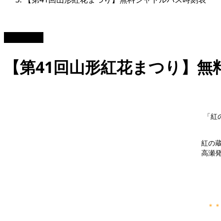
2026.06.16
【第41回山形紅花まつり】無
「紅
紅の蔵発
高瀬発(
＊＊