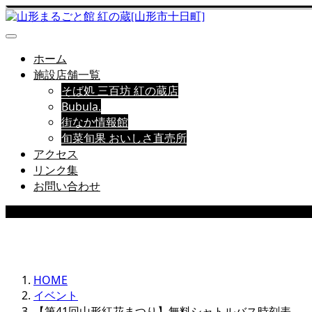
ホーム
施設店舗一覧
そば処 三百坊 紅の蔵店
Bubula.
街なか情報館
旬菜旬果 おいしさ直売所
アクセス
リンク集
お問い合わせ
EVENT
HOME
イベント
【第41回山形紅花まつり】無料シャトルバス時刻表