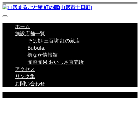
ホーム
施設店舗一覧
そば処 三百坊 紅の蔵店
Bubula.
街なか情報館
旬菜旬果 おいしさ直売所
アクセス
リンク集
お問い合わせ
EVENT