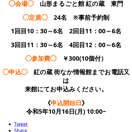
◯会場◯
山形まるごと館 紅の蔵 東門
◯定員◯
24名 ※事前予約制
1回目10：30～6名 2回目11：00～6名
3回目11：30～6名 4回目12：00～6名
◯参加費◯
￥300(10個付）
◯申込◯
紅の蔵 街なか情報館までお電話又
は
来館にてお申込みください。
《
申込開始日
》
令和5年10月16日(月) 10:00~
Tweet
Share