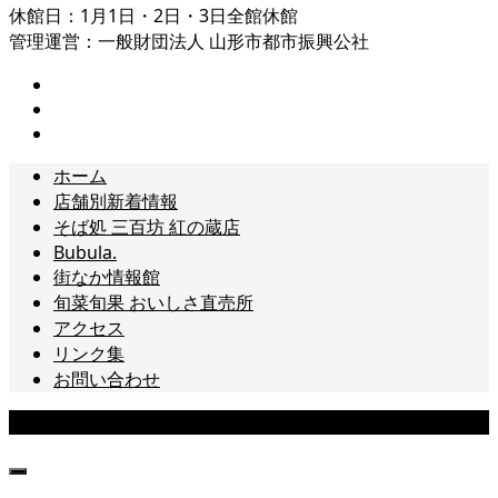
休館日：1月1日・2日・3日全館休館
管理運営：一般財団法人 山形市都市振興公社
ホーム
店舗別新着情報
そば処 三百坊 紅の蔵店
Bubula.
街なか情報館
旬菜旬果 おいしさ直売所
アクセス
リンク集
お問い合わせ
Copyright © 山形まるごと館 紅の蔵[山形市十日町] All Rights Reserved.