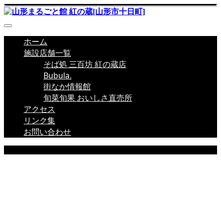
ホーム
施設店舗一覧
そば処 三百坊 紅の蔵店
Bubula.
街なか情報館
旬菜旬果 おいしさ直売所
アクセス
リンク集
お問い合わせ
NEWS