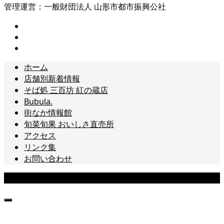
管理運営：一般財団法人 山形市都市振興公社
ホーム
店舗別新着情報
そば処 三百坊 紅の蔵店
Bubula.
街なか情報館
旬菜旬果 おいしさ直売所
アクセス
リンク集
お問い合わせ
Copyright © 山形まるごと館 紅の蔵[山形市十日町] All Rights Reserved.