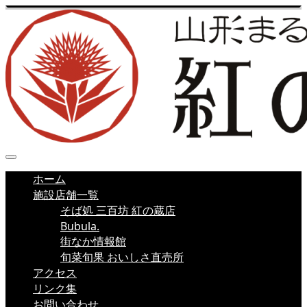
ホーム
施設店舗一覧
そば処 三百坊 紅の蔵店
Bubula.
街なか情報館
旬菜旬果 おいしさ直売所
アクセス
リンク集
お問い合わせ