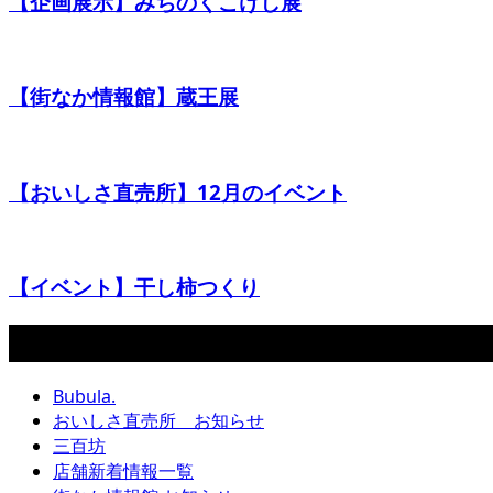
【企画展示】みちのくこけし展
【街なか情報館】蔵王展
【おいしさ直売所】12月のイベント
【イベント】干し柿つくり
カテゴリー
Bubula.
おいしさ直売所 お知らせ
三百坊
店舗新着情報一覧