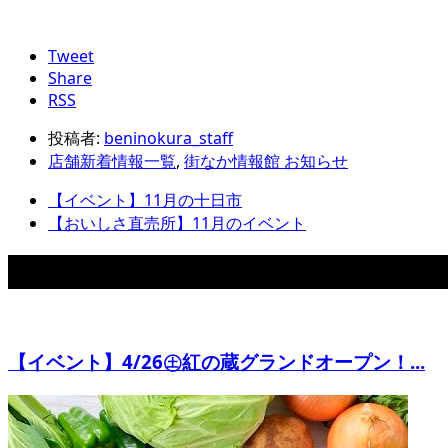
Tweet
Share
RSS
投稿者:
beninokura_staff
店舗新着情報一覧
,
街なか情報館 お知らせ
【イベント】11月の十日市
【おいしさ直売所】11月のイベント
関連記事
【イベント】4/26㊏紅の蔵グランドオープン！...