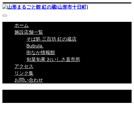
ホーム
施設店舗一覧
そば処 三百坊 紅の蔵店
Bubula.
街なか情報館
旬菜旬果 おいしさ直売所
アクセス
リンク集
お問い合わせ
店舗新着情報