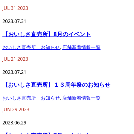
JUL
31
2023
2023.07.31
【おいしさ直売所】8月のイベント
おいしさ直売所 お知らせ
,
店舗新着情報一覧
JUL
21
2023
2023.07.21
【おいしさ直売所】１３周年祭のお知らせ
おいしさ直売所 お知らせ
,
店舗新着情報一覧
JUN
29
2023
2023.06.29