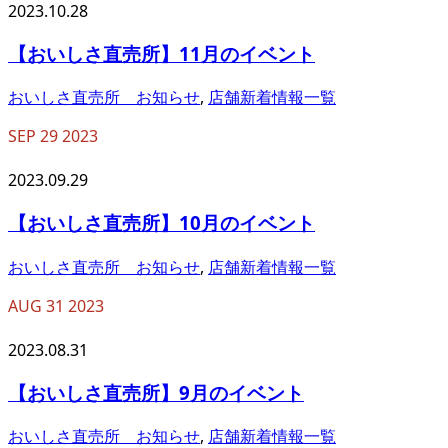
2023.10.28
【おいしさ直売所】11月のイベント
おいしさ直売所 お知らせ
,
店舗新着情報一覧
SEP
29
2023
2023.09.29
【おいしさ直売所】10月のイベント
おいしさ直売所 お知らせ
,
店舗新着情報一覧
AUG
31
2023
2023.08.31
【おいしさ直売所】9月のイベント
おいしさ直売所 お知らせ
,
店舗新着情報一覧