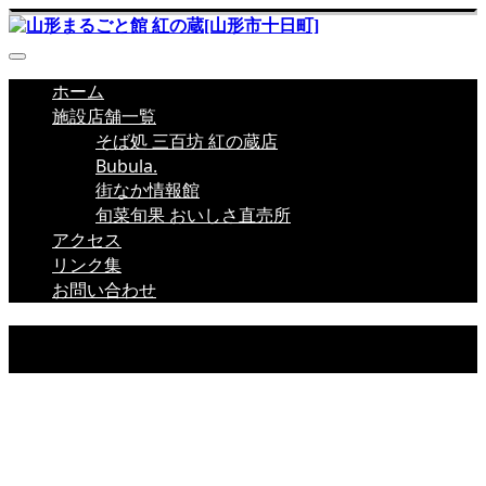
ホーム
施設店舗一覧
そば処 三百坊 紅の蔵店
Bubula.
街なか情報館
旬菜旬果 おいしさ直売所
アクセス
リンク集
お問い合わせ
店舗新着情報