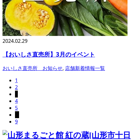
2024.02.29
【おいしさ直売所】3月のイベント
おいしさ直売所 お知らせ
,
店舗新着情報一覧
1
2
3
4
5
…
9