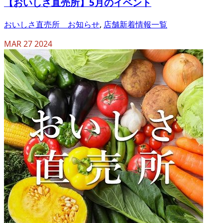
【おいしさ直売所】5月のイベント
おいしさ直売所 お知らせ
,
店舗新着情報一覧
MAR
27
2024