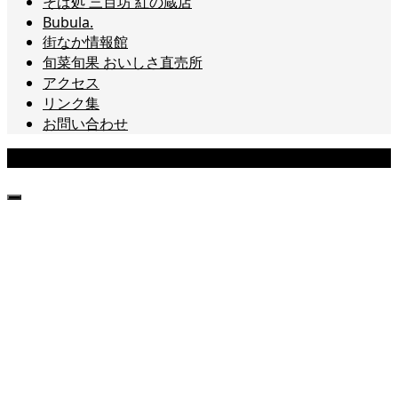
そば処 三百坊 紅の蔵店
Bubula.
街なか情報館
旬菜旬果 おいしさ直売所
アクセス
リンク集
お問い合わせ
Copyright © 山形まるごと館 紅の蔵[山形市十日町] All Rights Reserved.