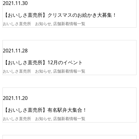
2021.11.30
【おいしさ直売所】クリスマスのお絵かき大募集！
おいしさ直売所 お知らせ
,
店舗新着情報一覧
2021.11.28
【おいしさ直売所】12月のイベント
おいしさ直売所 お知らせ
,
店舗新着情報一覧
2021.11.20
【おいしさ直売所】有名駅弁大集合！
おいしさ直売所 お知らせ
,
店舗新着情報一覧