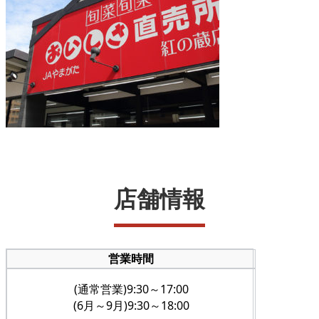
店舗情報
営業時間
(通常営業)9:30～17:00
(6月～9月)9:30～18:00