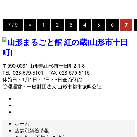
7 / 9
«
1
2
3
4
5
6
7
〒990-0031 山形県山形市十日町2-1-8
TEL. 023-679-5101 FAX. 023-679-5116
休館日：1月1日・2日・3日全館休館
管理運営：一般財団法人 山形市都市振興公社
ホーム
店舗別新着情報