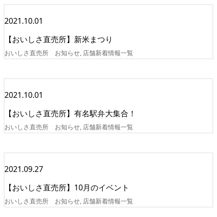
2021.10.01
【おいしさ直売所】新米まつり
おいしさ直売所 お知らせ
,
店舗新着情報一覧
2021.10.01
【おいしさ直売所】有名駅弁大集合！
おいしさ直売所 お知らせ
,
店舗新着情報一覧
2021.09.27
【おいしさ直売所】10月のイベント
おいしさ直売所 お知らせ
,
店舗新着情報一覧