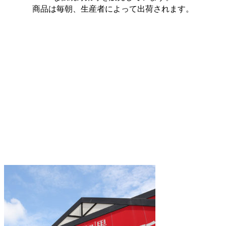
商品は毎朝、生産者によって出荷されます。