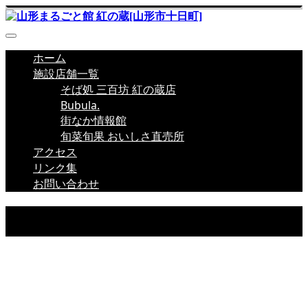
ホーム
施設店舗一覧
そば処 三百坊 紅の蔵店
Bubula.
街なか情報館
旬菜旬果 おいしさ直売所
アクセス
リンク集
お問い合わせ
旬菜旬果 おいしさ直売所