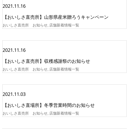
2021.11.16
【おいしさ直売所】山形県産米贈ろうキャンペーン
おいしさ直売所 お知らせ
,
店舗新着情報一覧
2021.11.16
【おいしさ直売所】収穫感謝祭のお知らせ
おいしさ直売所 お知らせ
,
店舗新着情報一覧
2021.11.03
【おいしさ直場所】冬季営業時間のお知らせ
おいしさ直売所 お知らせ
,
店舗新着情報一覧